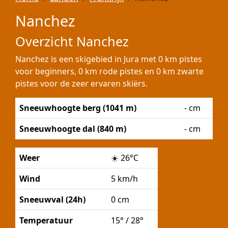
Nanchez
Overzicht Nanchez
Nanchez is een skigebied in Jura met 0 km pistes
voor beginners, 0 km rode pistes en 0 km zwarte
pistes voor de zeer ervaren skiërs.
Sneeuwhoogte berg (1041 m)
- cm
Sneeuwhoogte dal (840 m)
- cm
Weer
☀️
26°C
Wind
5 km/h
Sneeuwval (24h)
0 cm
Temperatuur
15° / 28°