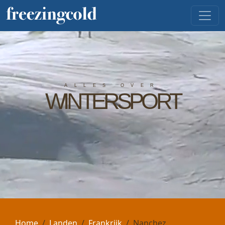
ALLES OVER
WINTERSPORT
Home
Landen
Frankrijk
Nanchez