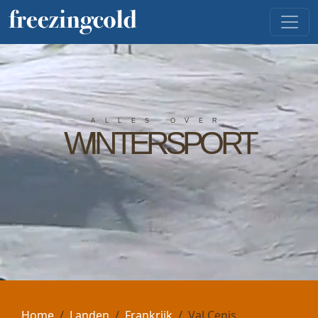
ALLES OVER
WINTERSPORT
Home
Landen
Frankrijk
Val Cenis