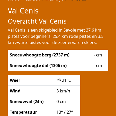
Val Cenis
Overzicht Val Cenis
Val Cenis is een skigebied in Savoie met 37.6 km
pistes voor beginners, 25.4 km rode pistes en 3.5
km zwarte pistes voor de zeer ervaren skiërs.
Sneeuwhoogte berg (2737 m)
- cm
Sneeuwhoogte dal (1306 m)
- cm
Weer
⛅
21°C
Wind
3 km/h
Sneeuwval (24h)
0 cm
Temperatuur
13° / 27°